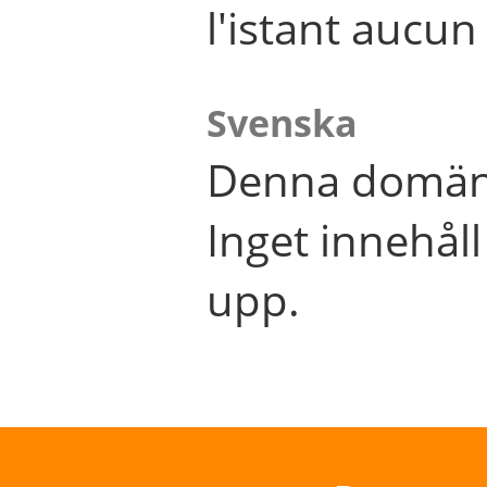
l'istant aucu
Svenska
Denna domän 
Inget innehål
upp.